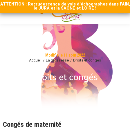
ATTENTION : Recrudescence de vols d'échographes dans l'AIN,
le JURA et la SAONE et LOIRE !
Modifié le 11 août 2022
Accueil
La grossesse
Droits et congés
Vous êtes ici :
Droits et congés
Congés de maternité