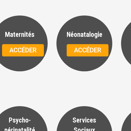
Maternités
Néonatalogie
ACCÉDER
ACCÉDER
Psycho-
Services
périnatalité
Sociaux