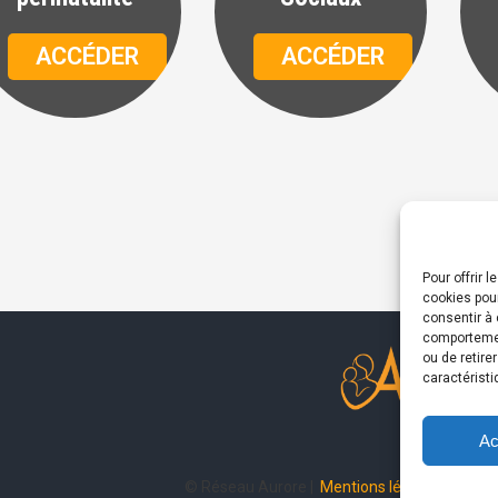
ACCÉDER
ACCÉDER
Pour offrir 
cookies pour
consentir à 
comportement
ou de retire
caractéristi
Ac
© Réseau Aurore |
Mentions légales
|
Politi