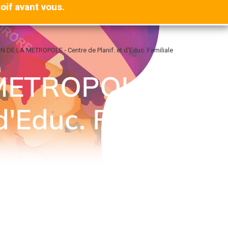
oif avant vous.
 DE LA METROPOLE - Centre de Planif. et d'Educ. Familiale
METROPOLE -
d'Educ. Familiale