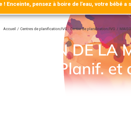
e ! Enceinte, pensez à boire de l’eau, votre bébé a s
Accueil
Centres de planification/IVG - Centre de planification/IVG
MAISON
ici :
MAISON DE LA 
ntre de Planif. et 