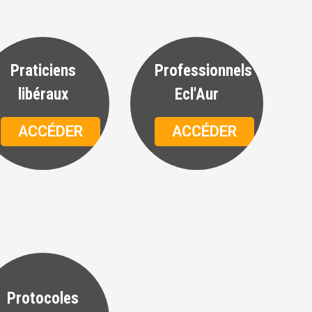
Praticiens
Professionnels
libéraux
Ecl'Aur
ACCÉDER
ACCÉDER
Protocoles